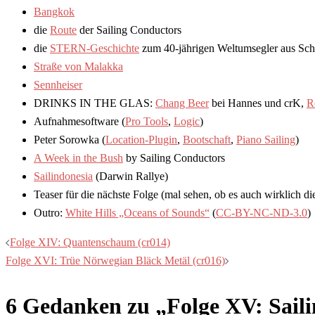
Bangkok
die
Route
der Sailing Conductors
die
STERN-Geschichte
zum 40-jährigen Weltumsegler aus Sch
Straße von Malakka
Sennheiser
DRINKS IN THE GLAS:
Chang Beer
bei Hannes und crK,
R
Aufnahmesoftware (
Pro Tools
,
Logic
)
Peter Sorowka (
Location-Plugin
,
Bootschaft
,
Piano Sailing
)
A Week in the Bush
by Sailing Conductors
Sailindonesia
(Darwin Rallye)
Teaser für die nächste Folge (mal sehen, ob es auch wirklich d
Outro:
White Hills „Oceans of Sounds“
(
CC-BY-NC-ND-3.0
)
Beitragsnavigation
Folge XIV: Quantenschaum (cr014)
Folge XVI: Trüe Nörwegian Bläck Metäl (cr016)
6 Gedanken zu „
Folge XV: Sail