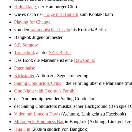
Hafenklang
, der Hamburger Club
wie es nach der
Folge mit Hinnerk
zum Kontakt kam
Playing for Change
von den
salomonischen Inseln
bis Rostock/Berlin
Bangkok Jugendorchester
S.P. Somtow
Tontechnik
an der
SAE Berlin
Das Boot: die Marianne ist eine
Rawson 30
Patenthalse
Kickstarter
-Aktion zur Segelerneuerung
Sailing Conductors Cribs
– die Führung über die Marianne (mi
One Night with George’s Family
das Audioequipment der Sailing Conductors
der Sailing Conductors musikalischer Background (Ben spielt C
Video mit Lincoln Davis
(Achtung, Link geht zu Facebook)
Motorcycle Emptiness Bar
in Bangkok (Achtung, Link geht zu
Hua Hin
(200km südlich von Bangkok)