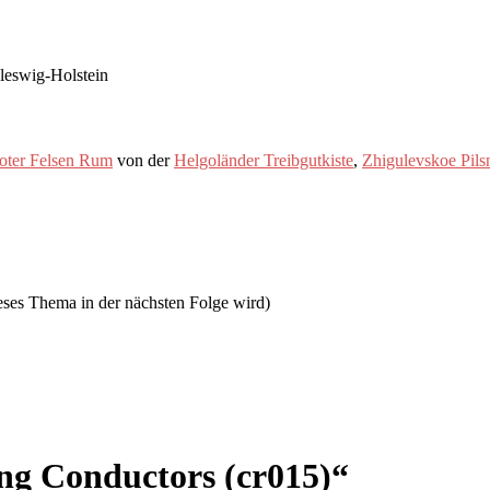
leswig-Holstein
oter Felsen Rum
von der
Helgoländer Treibgutkiste
,
Zhigulevskoe Pils
ieses Thema in der nächsten Folge wird)
ing Conductors (cr015)
“