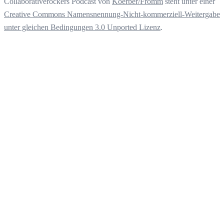
Collaborativerockers Podcast
von
Koerber/Fromm
steht unter einer
Creative Commons Namensnennung-Nicht-kommerziell-Weitergabe
unter gleichen Bedingungen 3.0 Unported Lizenz
.