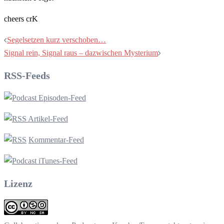
cheers crK
Beitragsnavigation
Segelsetzen kurz verschoben…
Signal rein, Signal raus – dazwischen Mysterium
RSS-Feeds
Episoden-Feed
Artikel-Feed
Kommentar-Feed
iTunes-Feed
Lizenz