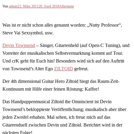
Von
admin
22. März 2011
20. April 2018
Allgemein
Was ist er nicht schon alles genannt worden: „Nutty Professor“,
Steve Vai Sexsymbol, usw.
Devin Townsend
– Sänger, Gitarrenheld (auf Open-C Tuning), und
Vorreiter der musikalischen Selbstvermarktung kommt auf Tour.
Und crK geht für Euch hin! Besonders wird sich auf den Auftritt
von Townsend’s Alter Ego
ZILTOID
gefreut.
Der 4th dimensional Guitar Hero Ziltoid biegt das Raum-Zeit-
Kontinuum mit Hilfe einer feinen Röstung: Kaffee!
Das Handpuppenmusical Ziltoid the Omniscient ist Devin
Townsend’s bekloppteste Veröffentlichung; musikalisch aber über
jeden Zweifel erhaben. Mal sehen, ich freue mich auf das
Gitarrenduell zwischen Devin und Ziltoid. Berichtet wird in der
nächsten Folge!